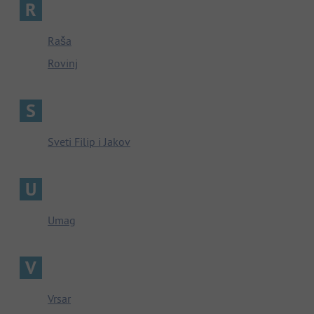
R
Raša
Rovinj
S
Sveti Filip i Jakov
U
Umag
V
Vrsar