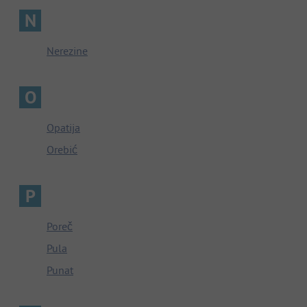
N
Nerezine
O
Opatija
Orebić
P
Poreč
Pula
Punat