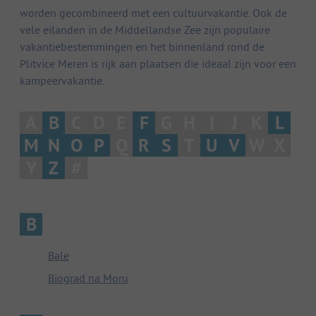
worden gecombineerd met een cultuurvakantie. Ook de
vele eilanden in de Middellandse Zee zijn populaire
vakantiebestemmingen en het binnenland rond de
Plitvice Meren is rijk aan plaatsen die ideaal zijn voor een
kampeervakantie.
A
B
C
D
E
F
G
H
I
J
K
L
M
N
O
P
Q
R
S
T
U
V
W
X
Y
Z
#
B
Bale
Biograd na Moru