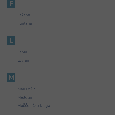
F
Fažana
Funtana
L
Labin
Lovran
M
Mali Lošinj
Medulin
Mošćenička Draga