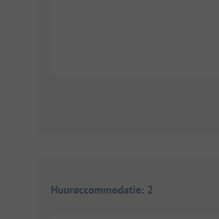
Huuraccommodatie
:
2
1/
5