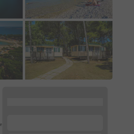
...
...
te