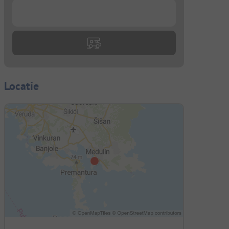
...
Locatie