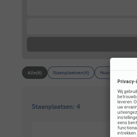
...
...
Alle
(
6
)
Staanplaatsen
(
4
)
Huuraccommodat
Staanplaatsen
:
4