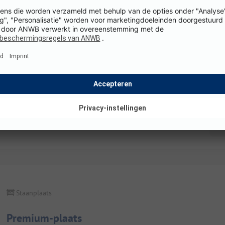
Staanplaats
Standard-plaats – zeezicht
WiFi
K
Details en voorzieningen
Staanplaats
Premium-plaats