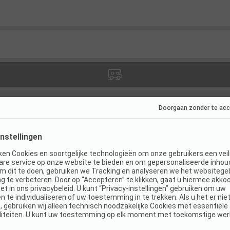
ies
(
2
)