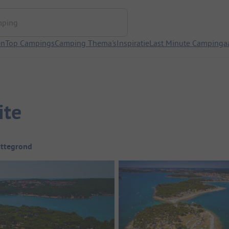
ng
en
Top Campings
Camping Thema's
Inspiratie
Last Minute Campinga
ite
attegrond