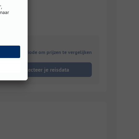
ies je reisperiode om prijzen te vergelijken
Selecteer je reisdata