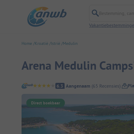
Bestemming, campi
Vakantiebestemming
Home
Kroatië
Istrië
Medulin
Arena Medulin Camps
Camping overzicht
Pl
6.3
Aangenaam
(
65
Recensies
)
Direct boekbaar