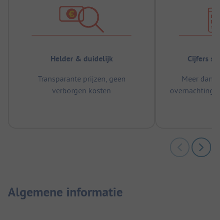
Helder & duidelijk
Cijfers s
Transparante prijzen, geen
Meer dan 5
verborgen kosten
overnachtingen
m
Algemene informatie