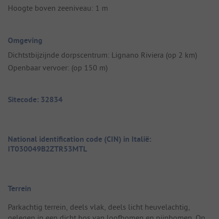
Hoogte boven zeeniveau: 1 m
Omgeving
Dichtstbijzijnde dorpscentrum: Lignano Riviera (op 2 km)
Openbaar vervoer: (op 150 m)
Sitecode: 32834
National identification code (CIN) in Italië:
IT030049B2ZTR53MTL
Terrein
Parkachtig terrein, deels vlak, deels licht heuvelachtig,
gelegen in een dicht bos van loofbomen en pijnbomen. Op