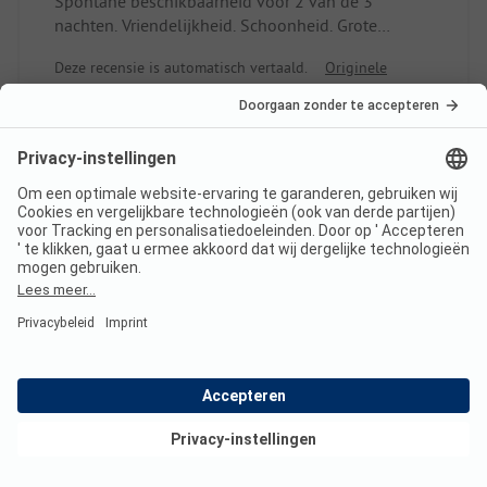
Spontane beschikbaarheid voor 2 van de 3
nachten. Vriendelijkheid. Schoonheid. Grote
plekken. Top sanitaire voorzieningen. Sterk wifi.
Deze recensie is automatisch vertaald.
Originele
beoordeling weergeven
Lees de volledige
beoordeling
9
Zeer mooie camping
Manuel
Caravan
Bekijk deals
Gezin