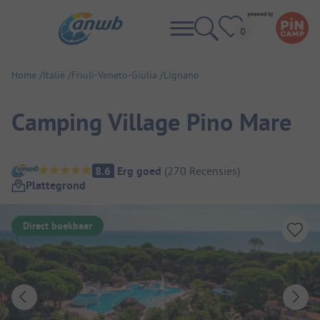
Home
Italië
Friuli-Veneto-Giulia
Lignano
Camping Village Pino Mare
Camping overzicht
8.6
Erg goed
(
270
Recensies
)
Plattegrond
Direct boekbaar