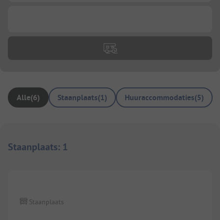
...
Alle
(
6
)
Staanplaats
(
1
)
Huuraccommodaties
(
5
)
Staanplaats
:
1
Staanplaats