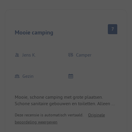
7
Mooie camping
Jens K.
Camper
Gezin
Mooie, schone camping met grote plaatsen.
Schone sanitaire gebouwen en toiletten. Alleen bij
de dames was het toiletpapier regelmatig op in de
Deze recensie is automatisch vertaald.
Originele
ochtend. De service is erg vriendelijk en
beoordeling weergeven
behulpzaam. Sport- en avondprogramma's worden
aangeboden. Bij het toegewezen strand zijn twee