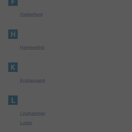
F
Flekkefjord
H
Hammerfest
K
Kristiansand
L
Lillehammer
Luster