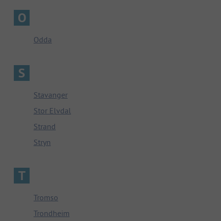
O
Odda
S
Stavanger
Stor Elvdal
Strand
Stryn
T
Tromso
Trondheim