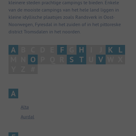
kleinere steden prachtige campings te bieden. Enkele
van de mooiste campings van het hele land liggen in
kleine idyllische plaatsjes zoals Randsverk in Oost-
Noorwegen, Fyresdal in het zuiden of in het pittoreske
district Tromsdalen in het noorden.
A
B
C
D
E
F
G
H
I
J
K
L
M
N
O
P
Q
R
S
T
U
V
W
X
Y
Z
#
A
Alta
Aurdal