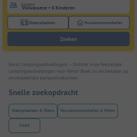
Gasten
Staanplaatsen
Huuraccommodaties
Gebruik de filterknop staanplaatsen om te zoeken na
Gebruik de filterk
Zoeken
Kerst Campingaanbiedingen – Ontdek onze feestelijke
campingaanbiedingen voor Kerst! Boek nu en bespaar op
onvergetelijke kampeervakanties.
Snelle zoekopdracht
Staanplaatsen & filters
Huuraccommodaties & filters
Kaart