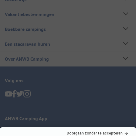
Vakantiebestemmingen
Boekbare campings
Een stacaravan huren
Over ANWB Camping
Volg ons
ANWB Camping App
nu gratis gebruiken