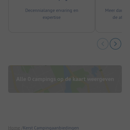
Decennialange ervaring en
Meer dan 15
expertise
de afge
Alle 0 campings op de kaart weergeven
Home
Kerst Campingaanbiedingen