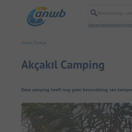
Bestemming, campi
Vakantiebestemming
Home
Turkije
Akçakıl Camping
Camping overzicht
Deze camping heeft nog geen beoordeling van kampee