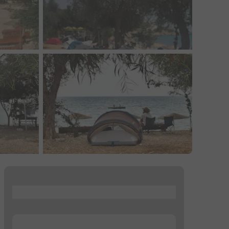
...
...