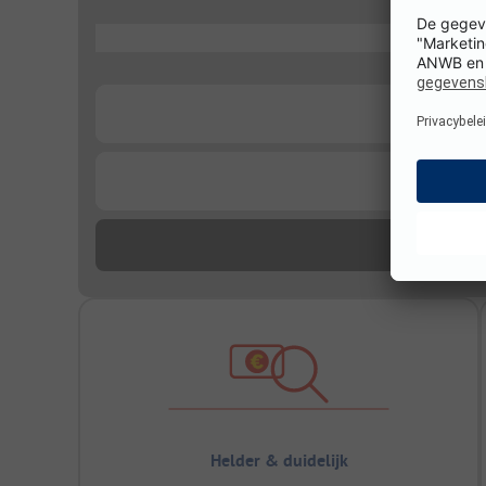
...
...
...
Helder & duidelijk