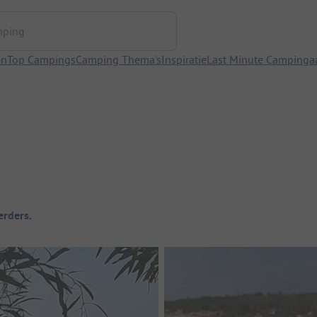
ng
en
Top Campings
Camping Thema's
Inspiratie
Last Minute Campinga
rders.