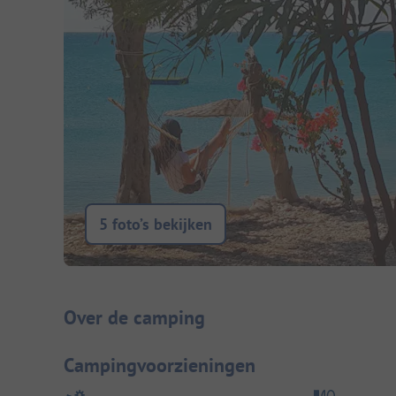
5 foto’s bekijken
Camping introductie
Over de camping
Campingvoorzieningen