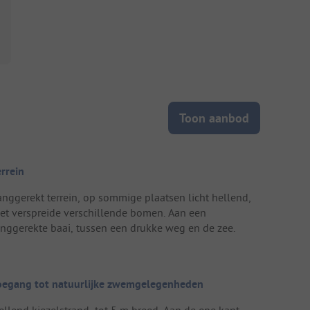
Toon aanbod
errein
anggerekt terrein, op sommige plaatsen licht hellend,
et verspreide verschillende bomen. Aan een
anggerekte baai, tussen een drukke weg en de zee.
oegang tot natuurlijke zwemgelegenheden
ellend kiezelstrand, tot 5 m breed. Aan de ene kant