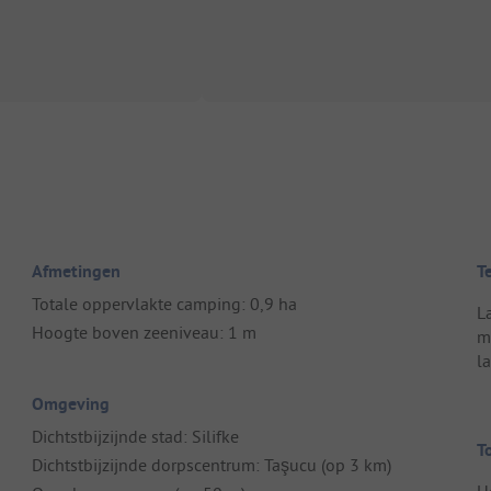
Afmetingen
T
Totale oppervlakte camping: 0,9 ha
L
Hoogte boven zeeniveau: 1 m
m
l
Omgeving
Dichtstbijzijnde stad: Silifke
T
Dichtstbijzijnde dorpscentrum: Taşucu (op 3 km)
H