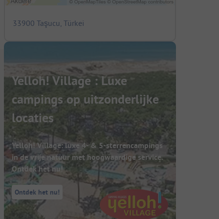
33900 Taşucu, Türkei
Yelloh! Village : Luxe
campings op uitzonderlijke
locaties
Yelloh! Village: luxe 4- & 5-sterrencampings
in de vrije natuur met hoogwaardige service.
Ontdek het nu!
Ontdek het nu!