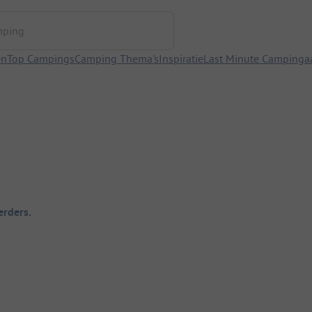
ng
en
Top Campings
Camping Thema's
Inspiratie
Last Minute Campinga
rders.