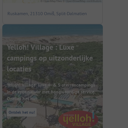
Ruskamen, 21310 Omiš, Split-Dalmatien
Yelloh! Village : Luxe
campings op uitzonderlijke
locaties
Yelloh! Village: luxe 4- & 5-sterrencampings
in de vrije natuur met hoogwaardige service.
Ontdek het nu!
Ontdek het nu!