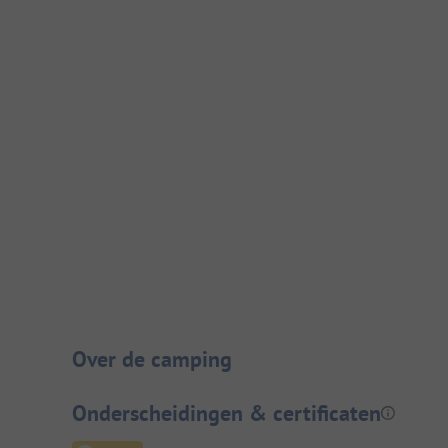
Camping introductie
Over de camping
Onderscheidingen & certificaten