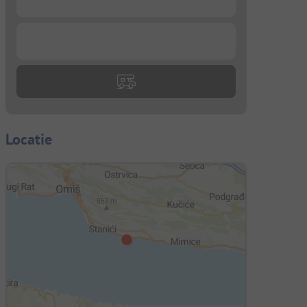
...
Locatie