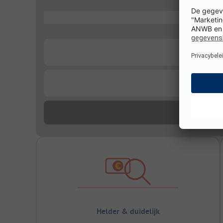
...
...
...
Helder & duidelijk