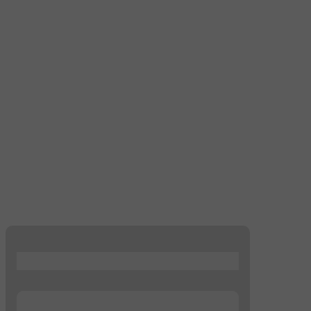
...
...