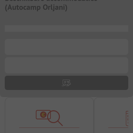
(
Autocamp Orljani
)
...
...
...