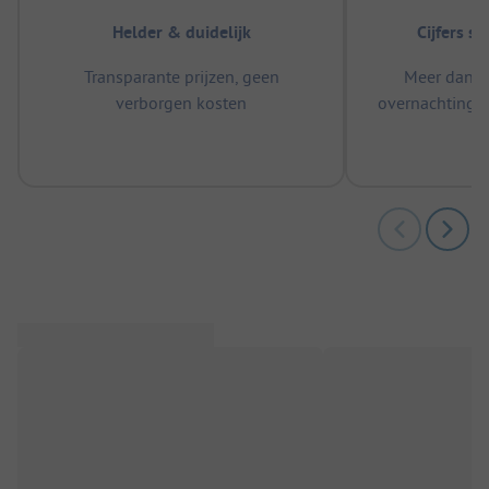
Helder & duidelijk
Cijfers s
Transparante prijzen, geen
Meer dan 5
verborgen kosten
overnachtingen
m