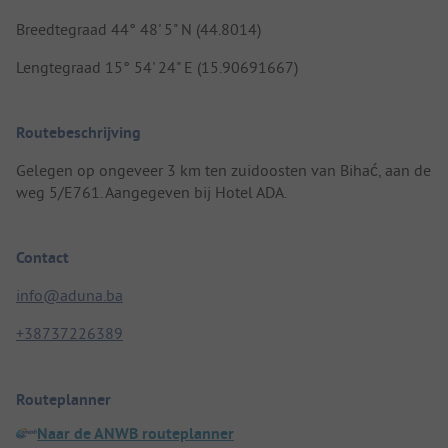
Breedtegraad 44° 48' 5" N (44.8014)
Lengtegraad 15° 54' 24" E (15.90691667)
Routebeschrijving
Gelegen op ongeveer 3 km ten zuidoosten van Bihać, aan de
weg 5/E761. Aangegeven bij Hotel ADA.
Contact
info@aduna.ba
+38737226389
Routeplanner
Naar de ANWB routeplanner