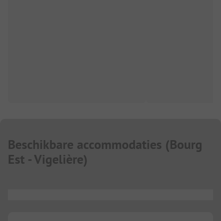
Beschikbare accommodaties
(
Bourg
Est - Vigelière
)
...