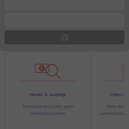
...
...
Helder & duidelijk
Cijfers s
Transparante prijzen, geen
Meer dan 5
verborgen kosten
overnachtingen
m