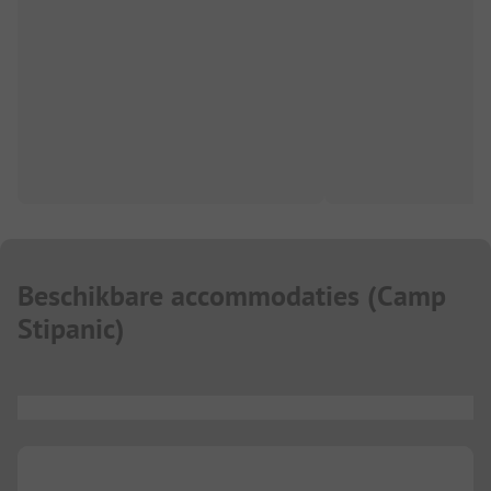
Beschikbare accommodaties
(
Camp
Stipanic
)
...
...