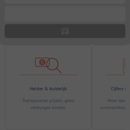
...
Helder & duidelijk
Cijfers s
Transparante prijzen, geen
Meer dan 5
verborgen kosten
overnachtingen
m