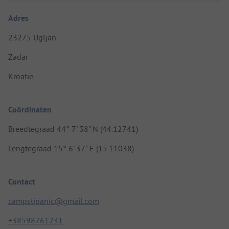
Adres
23275 Ugljan
Zadar
Kroatië
Coördinaten
Breedtegraad 44° 7' 38" N (44.12741)
Lengtegraad 15° 6' 37" E (15.11038)
Contact
campstipanic@gmail.com
+38598761231