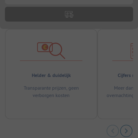
Helder & duidelijk
Cijfers s
Transparante prijzen, geen
Meer dan 5
verborgen kosten
overnachtingen
m