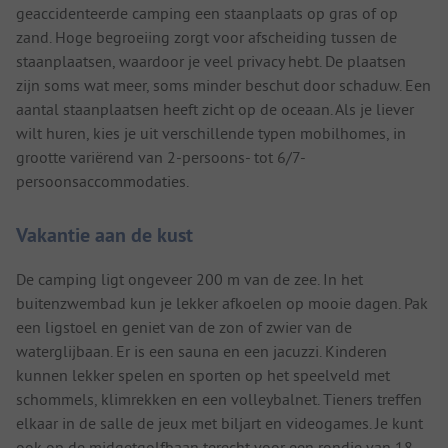
geaccidenteerde camping een staanplaats op gras of op
zand. Hoge begroeiing zorgt voor afscheiding tussen de
staanplaatsen, waardoor je veel privacy hebt. De plaatsen
zijn soms wat meer, soms minder beschut door schaduw. Een
aantal staanplaatsen heeft zicht op de oceaan. Als je liever
wilt huren, kies je uit verschillende typen mobilhomes, in
grootte variërend van 2-persoons- tot 6/7-
persoonsaccommodaties.
Vakantie aan de kust
De camping ligt ongeveer 200 m van de zee. In het
buitenzwembad kun je lekker afkoelen op mooie dagen. Pak
een ligstoel en geniet van de zon of zwier van de
waterglijbaan. Er is een sauna en een jacuzzi. Kinderen
kunnen lekker spelen en sporten op het speelveld met
schommels, klimrekken en een volleybalnet. Tieners treffen
elkaar in de salle de jeux met biljart en videogames. Je kunt
ook op de midgetgolfbaan terecht voor een rondje van 18