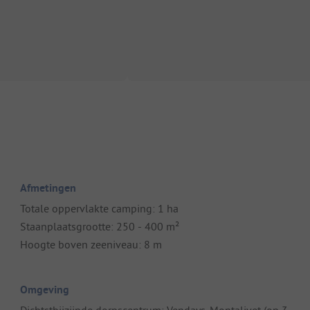
Afmetingen
Totale oppervlakte camping: 1 ha
Staanplaatsgrootte: 250 - 400 m²
Hoogte boven zeeniveau: 8 m
Omgeving
Dichtstbijzijnde dorpscentrum: Vendays-Montalivet (op 3