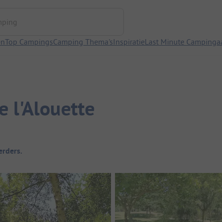
ng
en
Top Campings
Camping Thema's
Inspiratie
Last Minute Campinga
e l'Alouette
rders.