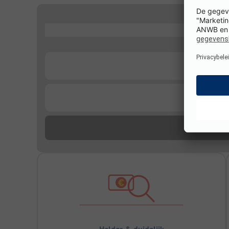
...
...
...