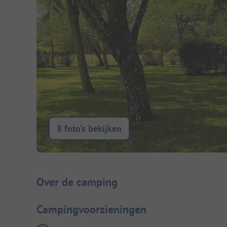
8 foto’s bekijken
Camping introductie
Over de camping
Campingvoorzieningen