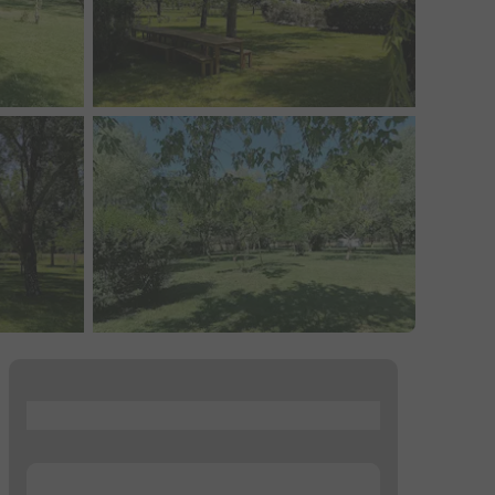
...
...