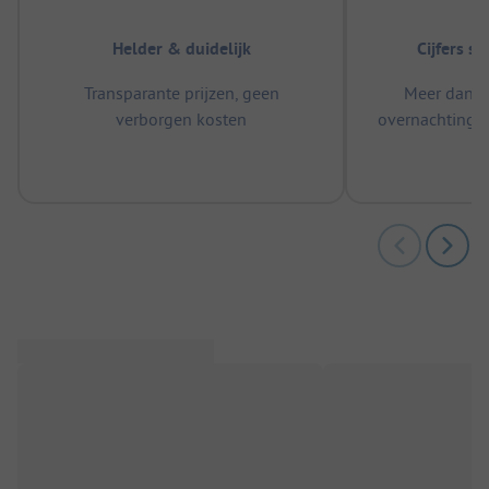
Helder & duidelijk
Cijfers s
Transparante prijzen, geen
Meer dan 5
verborgen kosten
overnachtingen
m