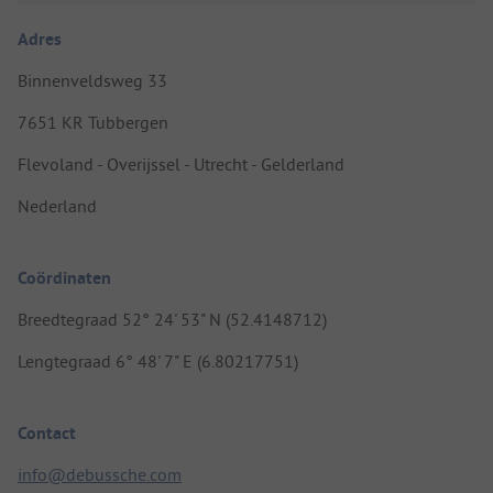
Adres
Binnenveldsweg 33
7651 KR Tubbergen
Flevoland - Overijssel - Utrecht - Gelderland
Nederland
Coördinaten
Breedtegraad 52° 24' 53" N (52.4148712)
Lengtegraad 6° 48' 7" E (6.80217751)
Contact
info@debussche.com