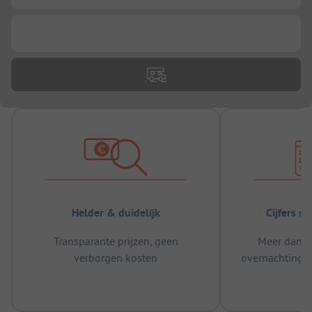
...
Helder & duidelijk
Cijfers s
Transparante prijzen, geen
Meer dan 5
verborgen kosten
overnachtingen
m