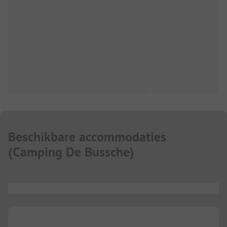
Beschikbare accommodaties
(
Camping De Bussche
)
...
...