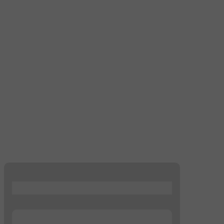
...
...