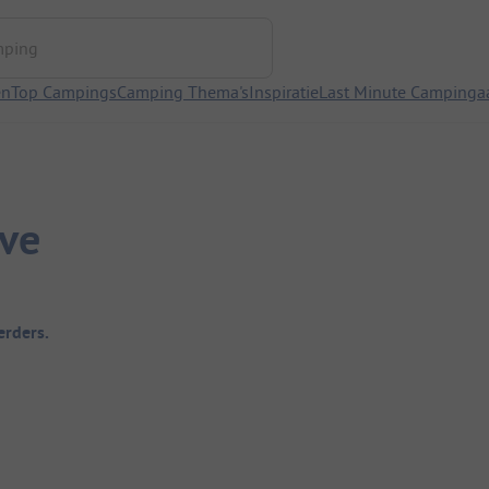
ng
en
Top Campings
Camping Thema's
Inspiratie
Last Minute Campinga
ve
rders.