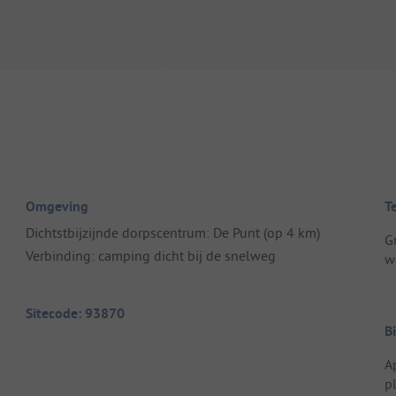
Omgeving
T
Dichtstbijzijnde dorpscentrum: De Punt (op 4 km)
G
Verbinding: camping dicht bij de snelweg
w
Sitecode: 93870
B
A
p