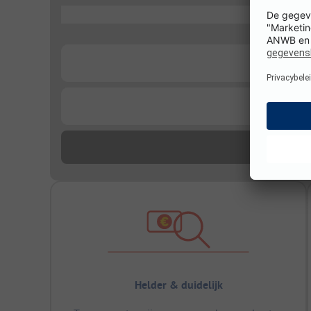
...
...
...
Helder & duidelijk