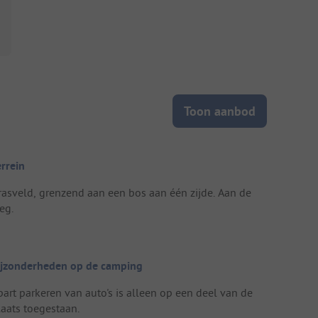
Toon aanbod
errein
rasveld, grenzend aan een bos aan één zijde. Aan de
eg.
ijzonderheden op de camping
part parkeren van auto's is alleen op een deel van de
laats toegestaan.