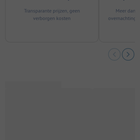
Transparante prijzen, geen
Meer dan 5
verborgen kosten
overnachtingen
m