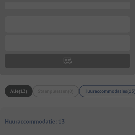
...
...
...
Alle
(
13
)
Staanplaatsen
(
0
)
Huuraccommodaties
(
13
Huuraccommodatie
:
13
1/
8