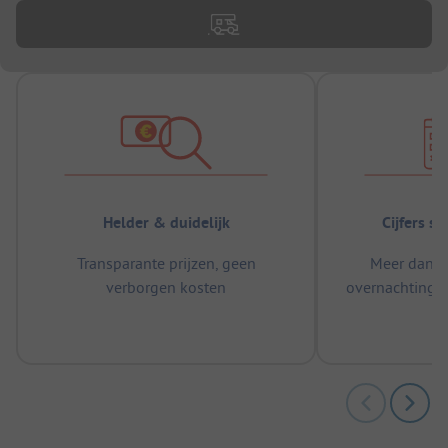
Helder & duidelijk
Cijfers s
Transparante prijzen, geen
Meer dan 5
verborgen kosten
overnachtingen
m