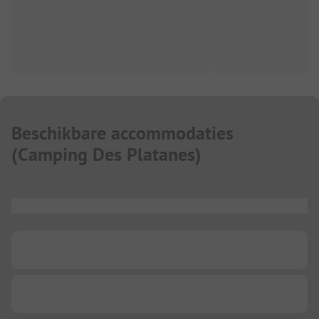
Beschikbare accommodaties
(
Camping Des Platanes
)
...
...
...