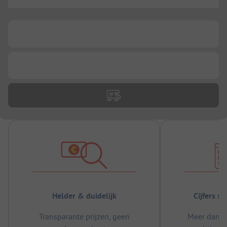
...
...
...
Helder & duidelijk
Cijfers s
Transparante prijzen, geen
Meer dan 5