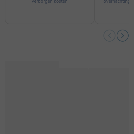
verborgen kosten
overnachtingen
m