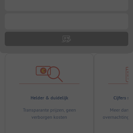
...
...
Helder & duidelijk
Cijfers s
Transparante prijzen, geen
Meer dan 5
verborgen kosten
overnachtingen
m