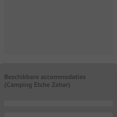
Beschikbare accommodaties
(
Camping Etche Zahar
)
...