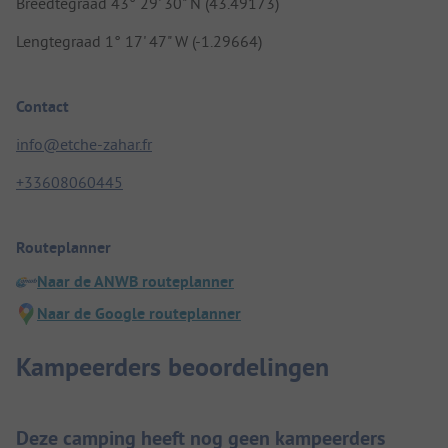
Breedtegraad 43° 29' 30" N (43.49173)
Lengtegraad 1° 17' 47" W (-1.29664)
Contact
info@etche-zahar.fr
+33608060445
Routeplanner
Naar de ANWB routeplanner
Naar de Google routeplanner
Kampeerders beoordelingen
Deze camping heeft nog geen kampeerders