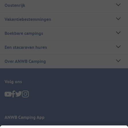
Oostenrijk
Vakantiebestemmingen
Boekbare campings
Een stacaravan huren
Over ANWB Camping
Volg ons
ANWB Camping App