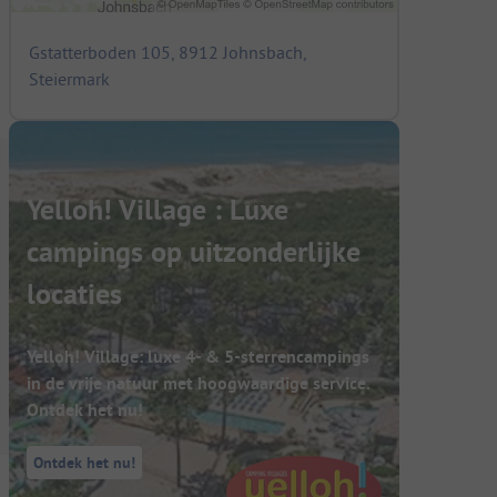
Gstatterboden 105, 8912 Johnsbach,
Steiermark
Yelloh! Village : Luxe
campings op uitzonderlijke
locaties
Yelloh! Village: luxe 4- & 5-sterrencampings
in de vrije natuur met hoogwaardige service.
Ontdek het nu!
Ontdek het nu!