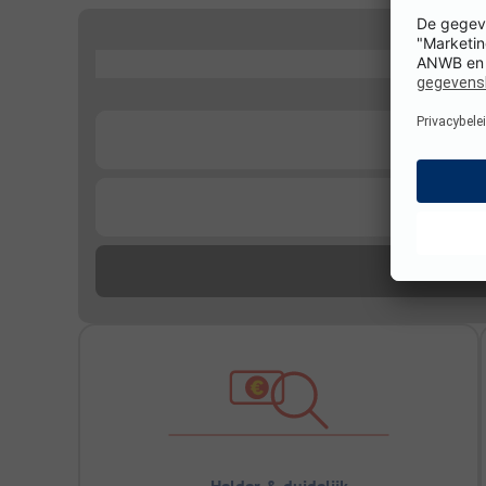
...
...
...