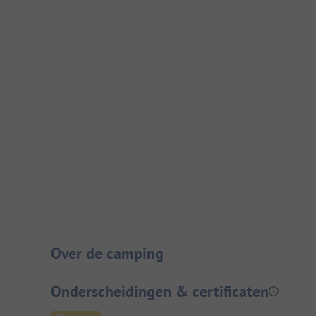
Camping introductie
Over de camping
Onderscheidingen & certificaten