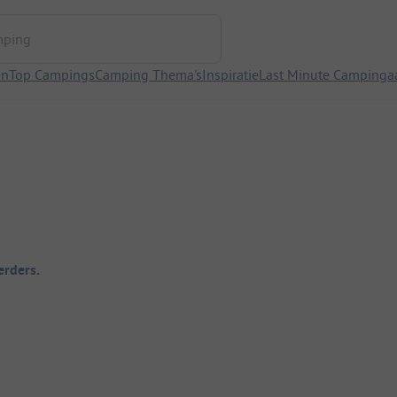
ng
en
Top Campings
Camping Thema's
Inspiratie
Last Minute Campinga
rders.