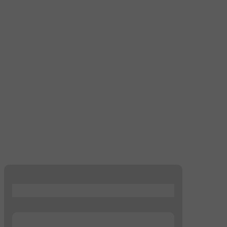
...
...