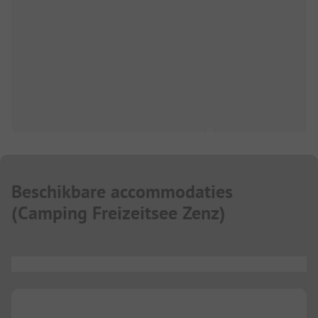
Beschikbare accommodaties
(
Camping Freizeitsee Zenz
)
...
...