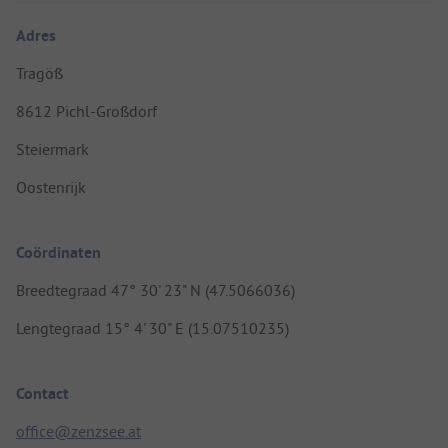
Adres
Tragöß
8612 Pichl-Großdorf
Steiermark
Oostenrijk
Coördinaten
Breedtegraad 47° 30' 23" N (47.5066036)
Lengtegraad 15° 4' 30" E (15.07510235)
Contact
office@zenzsee.at