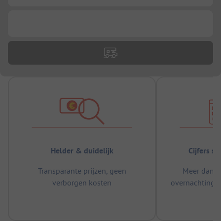
...
Helder & duidelijk
Cijfers s
Transparante prijzen, geen
Meer dan 5
verborgen kosten
overnachtingen
m