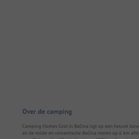
Camping introductie
Over de camping
Camping Homes Grot in Baćina ligt op een heuvel bove
en de wilde en romantische Baćina meren op 6 km afst