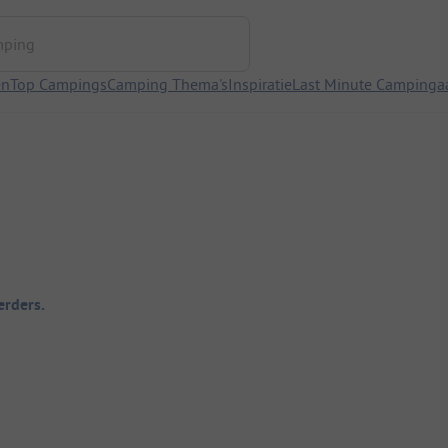
ng
en
Top Campings
Camping Thema's
Inspiratie
Last Minute Campinga
rders.