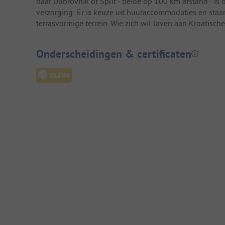
naar Dubrovnik of Split - beide op 100 km afstand - is
verzorging: Er is keuze uit huuraccommodaties en sta
terrasvormige terrein. Wie zich wil laven aan Kroatische
Onderscheidingen & certificaten