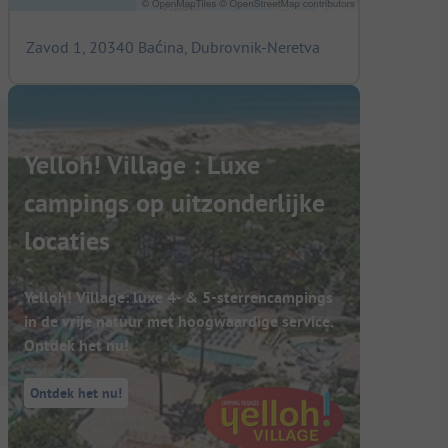
Zavod 1, 20340 Baćina, Dubrovnik-Neretva
Yelloh! Village : Luxe
campings op uitzonderlijke
locaties
Yelloh! Village: luxe 4- & 5-sterrencampings
in de vrije natuur met hoogwaardige service.
Ontdek het nu!
Ontdek het nu!