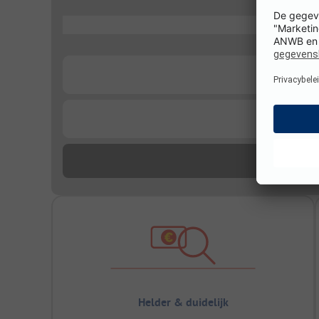
...
...
...
Helder & duidelijk