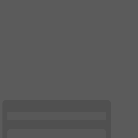
...
...