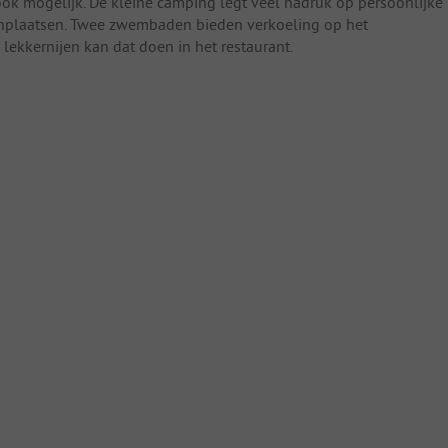
 ook mogelijk. De kleine camping legt veel nadruk op persoonlijke
anplaatsen. Twee zwembaden bieden verkoeling op het
 lekkernijen kan dat doen in het restaurant.