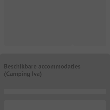
Beschikbare accommodaties
(
Camping Iva
)
...
...