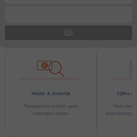
...
Helder & duidelijk
Cijfers s
Transparante prijzen, geen
Meer dan 5
verborgen kosten
overnachtingen
m