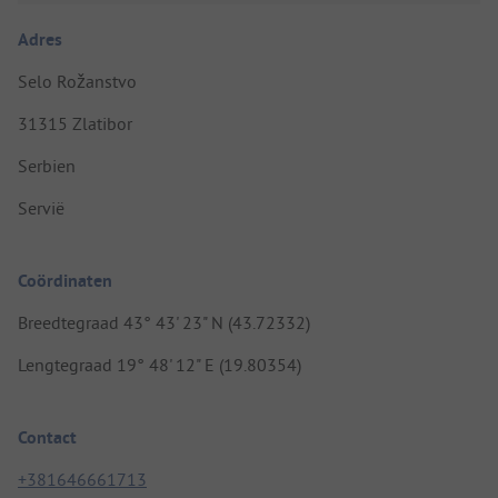
Adres
Selo Rožanstvo
31315 Zlatibor
Serbien
Servië
Coördinaten
Breedtegraad 43° 43' 23" N (43.72332)
Lengtegraad 19° 48' 12" E (19.80354)
Contact
+381646661713