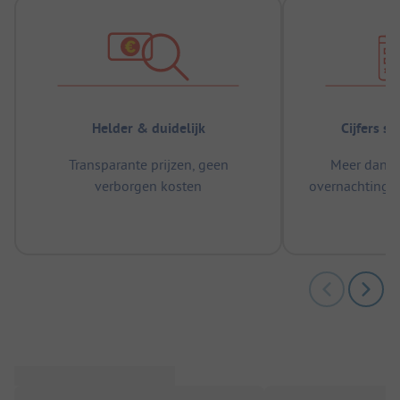
Helder & duidelijk
Cijfers s
Transparante prijzen, geen
Meer dan 5
verborgen kosten
overnachtingen
m