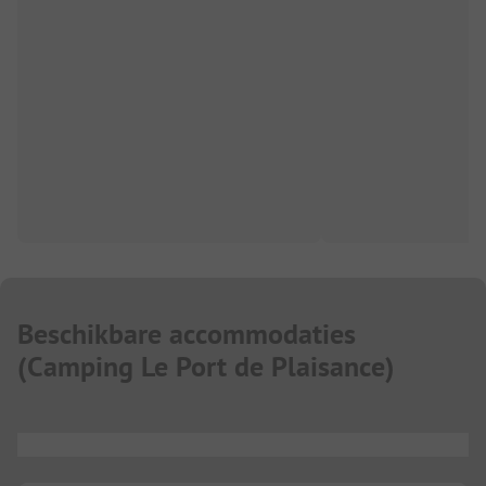
Beschikbare accommodaties
(
Camping Le Port de Plaisance
)
...