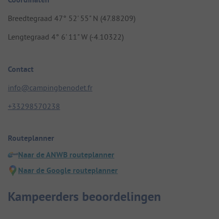
Breedtegraad 47° 52' 55" N (47.88209)
Lengtegraad 4° 6' 11" W (-4.10322)
Contact
info@campingbenodet.fr
+33298570238
Routeplanner
Naar de ANWB routeplanner
Naar de Google routeplanner
Kampeerders beoordelingen