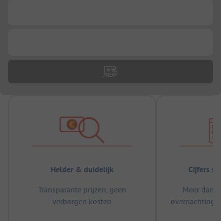
...
...
Helder & duidelijk
Cijfers s
Transparante prijzen, geen
Meer dan 5
verborgen kosten
overnachtingen
m