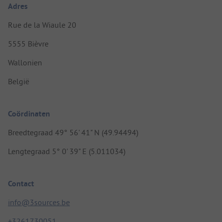
Adres
Rue de la Wiaule 20
5555 Bièvre
Wallonien
België
Coördinaten
Breedtegraad 49° 56' 41" N (49.94494)
Lengtegraad 5° 0' 39" E (5.011034)
Contact
info@3sources.be
+3261730051