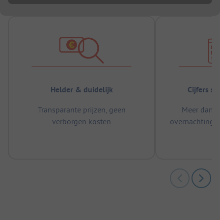
Helder & duidelijk
Cijfers s
Transparante prijzen, geen
Meer dan 5
verborgen kosten
overnachtingen
m