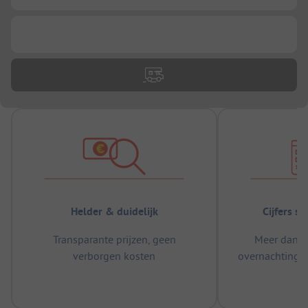
...
Helder & duidelijk
Cijfers s
Transparante prijzen, geen
Meer dan 5
verborgen kosten
overnachtingen
m