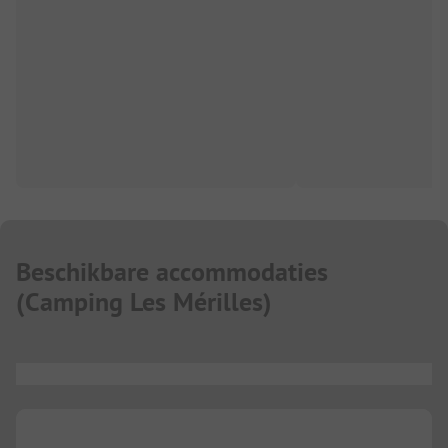
Beschikbare accommodaties
(
Camping Les Mérilles
)
...
...