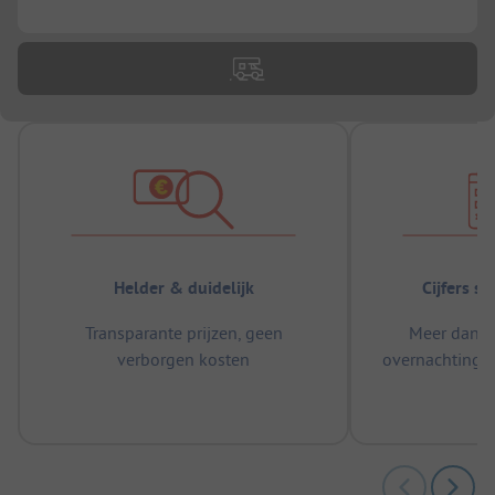
...
Helder & duidelijk
Cijfers s
Transparante prijzen, geen
Meer dan 5
verborgen kosten
overnachtingen
m