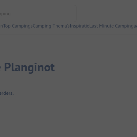
ng
en
Top Campings
Camping Thema's
Inspiratie
Last Minute Campinga
 Planginot
rders.