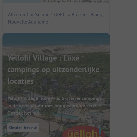
Allée du Gai-Séjour, 17840 La Brée-les-Bains,
Nouvelle Aquitaine
Yelloh! Village : Luxe
campings op uitzonderlijke
locaties
Yelloh! Village: luxe 4- & 5-sterrencampings
in de vrije natuur met hoogwaardige service.
Ontdek het nu!
Ontdek het nu!