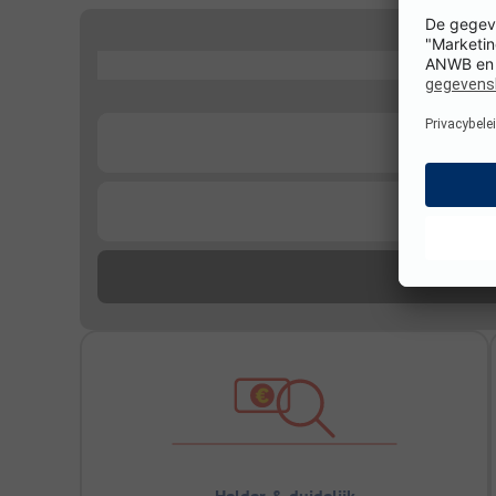
...
...
...