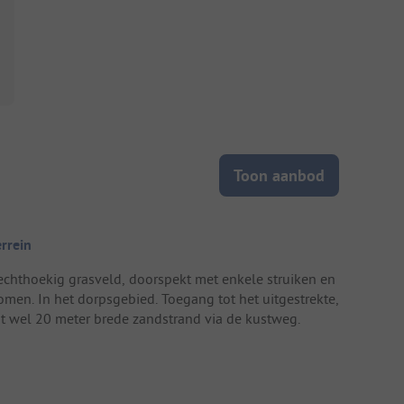
Toon aanbod
errein
echthoekig grasveld, doorspekt met enkele struiken en
omen. In het dorpsgebied. Toegang tot het uitgestrekte,
ot wel 20 meter brede zandstrand via de kustweg.