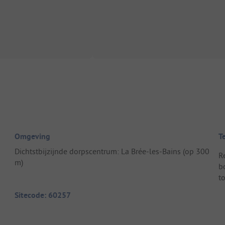
Omgeving
T
Dichtstbijzijnde dorpscentrum: La Brée-les-Bains (op 300
R
m)
b
t
Sitecode: 60257