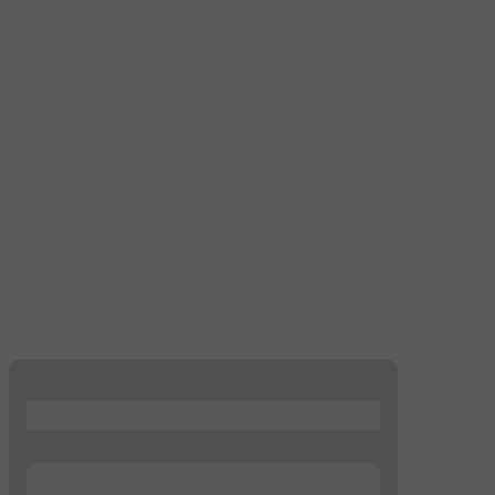
...
...