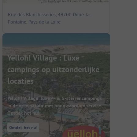
Rue des Blanchisseries, 49700 Doué-la-
Fontaine, Pays de la Loire
Yelloh! Village : Luxe
campings op uitzonderlijke
locaties
Yelloh! Village: luxe 4- & 5-sterrencampings
in de vrije natuur met hoogwaardige service.
Ontdek het nu!
Ontdek het nu!