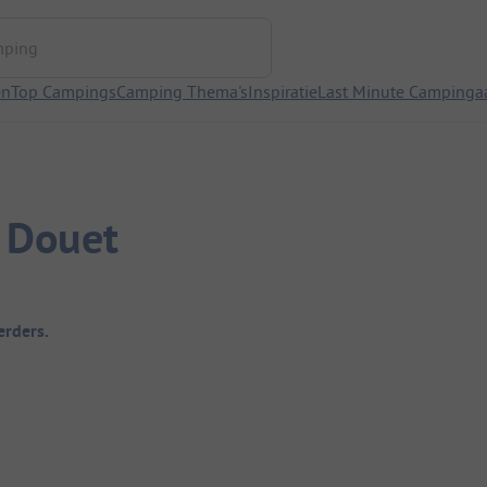
ng
en
Top Campings
Camping Thema's
Inspiratie
Last Minute Campinga
 Douet
rders.