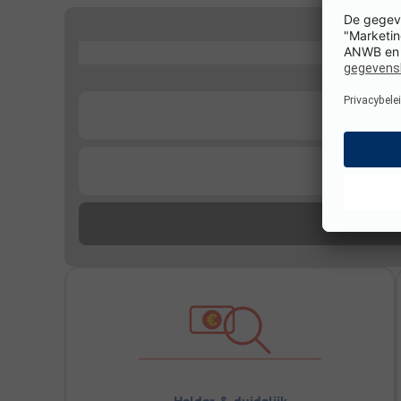
...
...
...