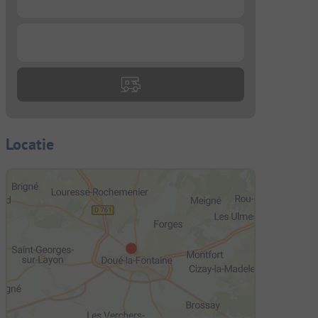
...
Locatie