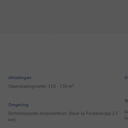
Afmetingen
S
Staanplaatsgrootte: 110 - 130 m²
T
Omgeving
G
Dichtstbijzijnde dorpscentrum: Doué-la-Fontaine (op 2.5
G
km)