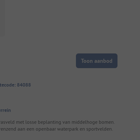
Toon aanbod
itecode: 84088
errein
rasveld met losse beplanting van middelhoge bomen.
renzend aan een openbaar waterpark en sportvelden.