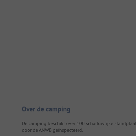
Camping introductie
Over de camping
De camping beschikt over 100 schaduwrijke standplaats
door de ANWB geïnspecteerd.