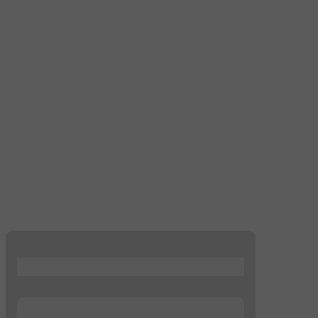
...
...