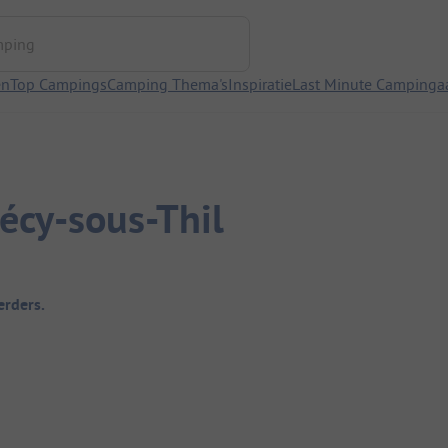
ng
en
Top Campings
Camping Thema's
Inspiratie
Last Minute Campinga
écy-sous-Thil
rders.