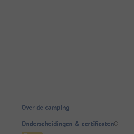
Camping introductie
Over de camping
Onderscheidingen & certificaten