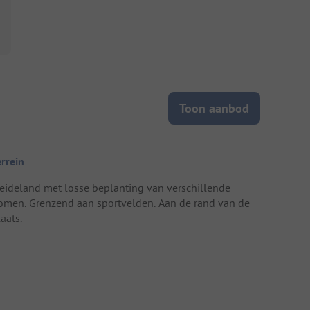
Toon aanbod
errein
eideland met losse beplanting van verschillende
omen. Grenzend aan sportvelden. Aan de rand van de
aats.