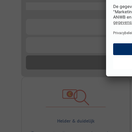
...
...
...
Helder & duidelijk