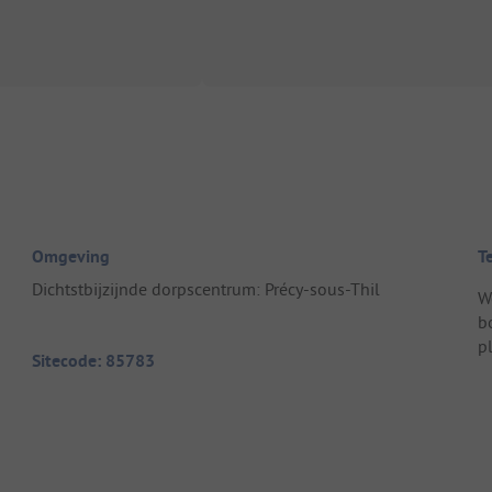
Omgeving
T
Dichtstbijzijnde dorpscentrum: Précy-sous-Thil
W
b
pl
Sitecode: 85783