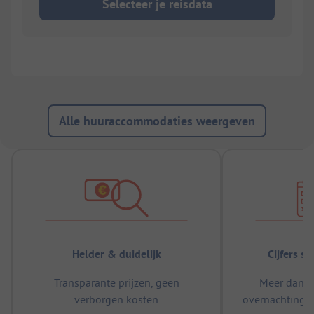
Selecteer je reisdata
Alle huuraccommodaties weergeven
Helder & duidelijk
Cijfers s
Transparante prijzen, geen
Meer dan 5
verborgen kosten
overnachtingen