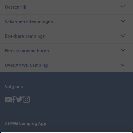
Oostenrijk
Vakantiebestemmingen
Boekbare campings
Een stacaravan huren
Over ANWB Camping
Volg ons
ANWB Camping App