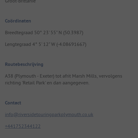
Groot-Brittanië
Coördinaten
Breedtegraad 50° 23' 55" N (50.3987)
Lengtegraad 4° 5' 12" W (-4.08691667)
Routebeschrijving
A38 (Plymouth - Exeter) tot afrit Marsh Mills, vervolgens
richting 'Retail Park' en dan aangegeven.
Contact
info@riversidetouringparkplymouth.co.uk
+441752344122