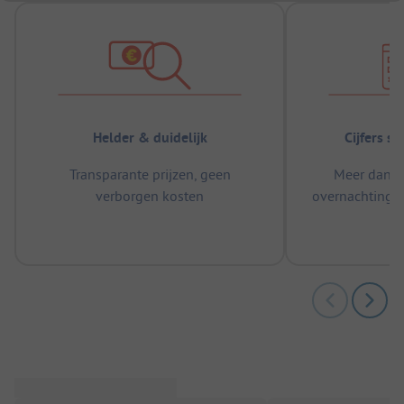
Helder & duidelijk
Cijfers s
Transparante prijzen, geen
Meer dan 5
verborgen kosten
overnachtingen
m