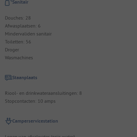
Sanitair
Douches: 28
Afwasplaatsen: 6
Mindervaliden sanitair
Toiletten: 56
Droger
Wasmachines
Staanplaats
Riool- en drinkwateraansluitingen: 8
Stopcontacten: 10 amps
Camperservicestation
Legen van afvalwater (grijs water)