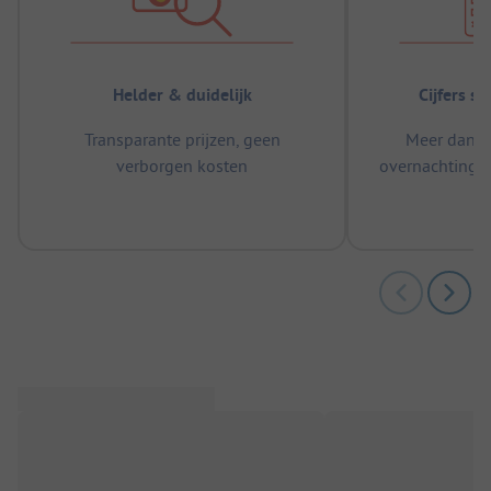
Helder & duidelijk
Cijfers s
Transparante prijzen, geen
Meer dan 5
verborgen kosten
overnachtingen
m