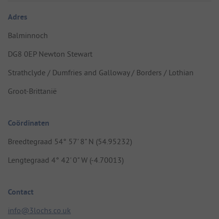
Adres
Balminnoch
DG8 0EP Newton Stewart
Strathclyde / Dumfries and Galloway / Borders / Lothian
Groot-Brittanië
Coördinaten
Breedtegraad 54° 57' 8" N (54.95232)
Lengtegraad 4° 42' 0" W (-4.70013)
Contact
info@3lochs.co.uk