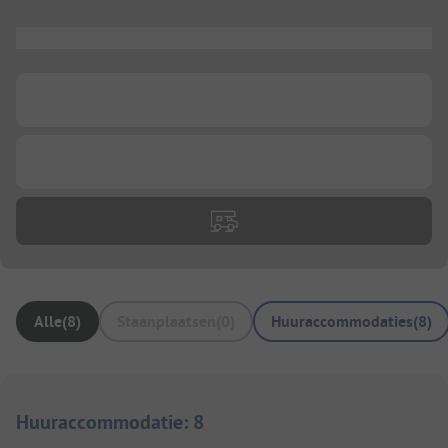
...
...
...
Alle
(
8
)
Staanplaatsen
(
0
)
Huuraccommodaties
(
8
)
Huuraccommodatie
:
8
1/
24