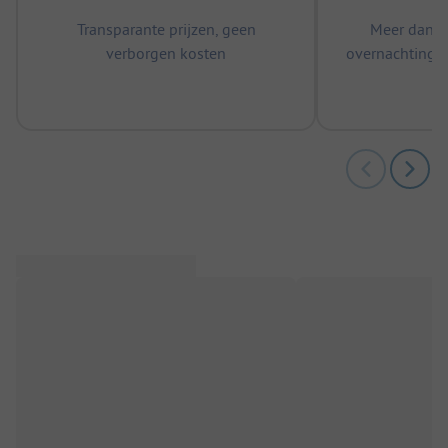
Transparante prijzen, geen
Meer dan 5
verborgen kosten
overnachtingen
m