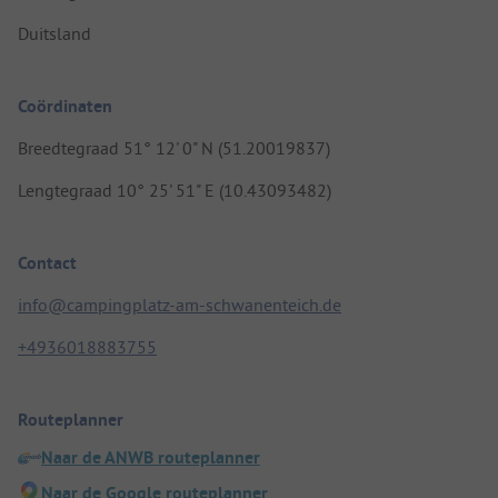
Duitsland
Coördinaten
Breedtegraad 51° 12' 0" N (51.20019837)
Lengtegraad 10° 25' 51" E (10.43093482)
Contact
info@campingplatz-am-schwanenteich.de
+4936018883755
Routeplanner
Naar de ANWB routeplanner
Naar de Google routeplanner