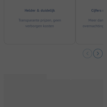
Helder & duidelijk
Cijfers s
Transparante prijzen, geen
Meer dan 5
verborgen kosten
overnachtingen
m