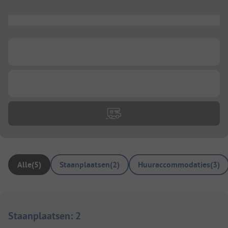
...
...
...
Alle
(
5
)
Staanplaatsen
(
2
)
Huuraccommodaties
(
3
)
Staanplaatsen
:
2