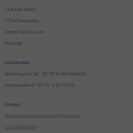
La Roche Bellin
37160 Descartes
Centre-Val-de-Loire
Frankrijk
Coördinaten
Breedtegraad 46° 58' 50" N (46.980663)
Lengtegraad 0° 43' 21" E (0.72251)
Contact
domainedelarochebellin@gmail.com
+33610495074