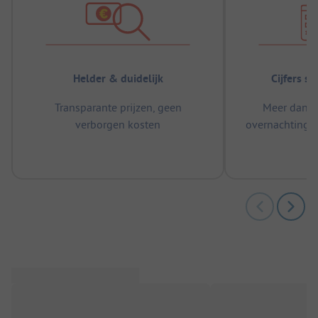
Helder & duidelijk
Cijfers s
Transparante prijzen, geen
Meer dan 5
verborgen kosten
overnachtingen
m