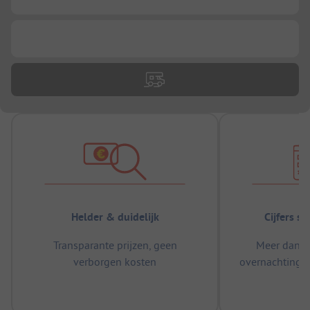
...
Helder & duidelijk
Cijfers s
Transparante prijzen, geen
Meer dan 5
verborgen kosten
overnachtingen
m