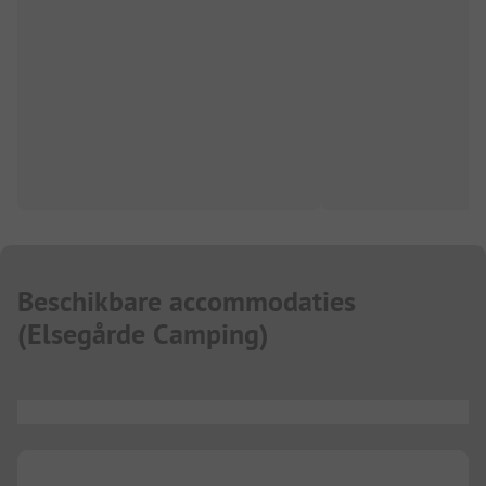
Beschikbare accommodaties
(
Elsegårde Camping
)
...
...