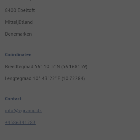
8400 Ebeltoft
Mitteljütland
Denemarken
Coördinaten
Breedtegraad 56° 10' 5" N (56.168159)
Lengtegraad 10° 43' 22" E (10.72284)
Contact
info@egcamp.dk
+4586341283