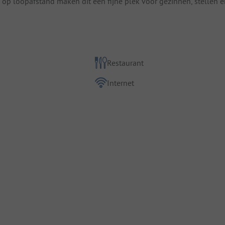
op loopafstand maken dit een fijne plek voor gezinnen, stellen e
Restaurant
Internet