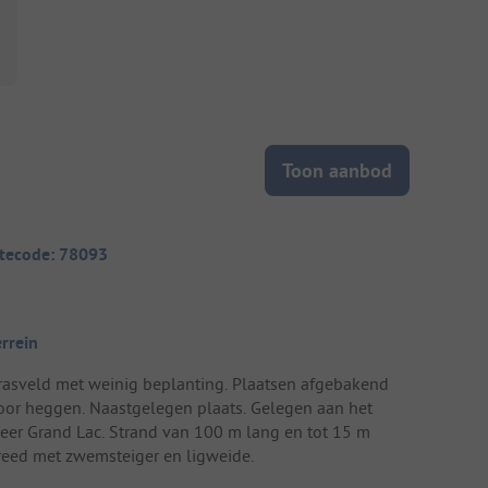
Toon aanbod
itecode: 78093
errein
rasveld met weinig beplanting. Plaatsen afgebakend
oor heggen. Naastgelegen plaats. Gelegen aan het
eer Grand Lac. Strand van 100 m lang en tot 15 m
reed met zwemsteiger en ligweide.