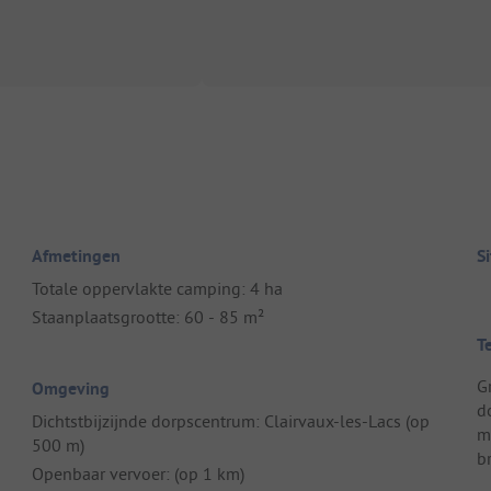
Afmetingen
S
Totale oppervlakte camping: 4 ha
Staanplaatsgrootte: 60 - 85 m²
T
G
Omgeving
d
Dichtstbijzijnde dorpscentrum: Clairvaux-les-Lacs (op
m
500 m)
b
Openbaar vervoer: (op 1 km)