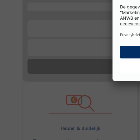
...
...
...
Helder & duidelijk