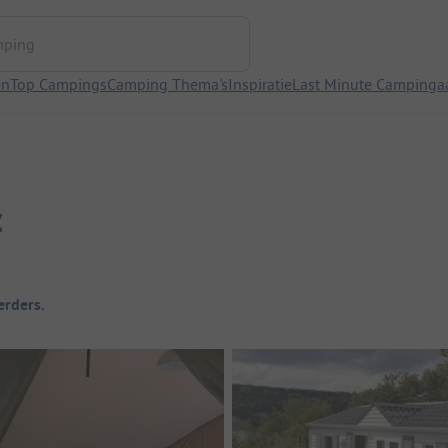
ng
en
Top Campings
Camping Thema's
Inspiratie
Last Minute Campinga
c
rders.