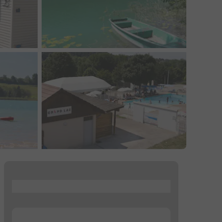
...
...