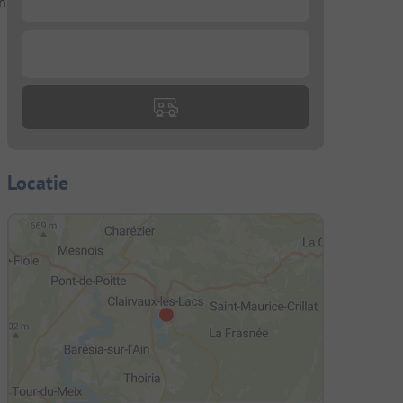
n
...
Locatie