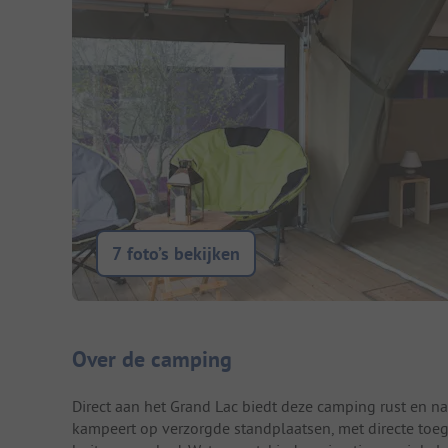
7 foto’s bekijken
Camping introductie
Over de camping
Direct aan het Grand Lac biedt deze camping rust en n
kampeert op verzorgde standplaatsen, met directe toeg