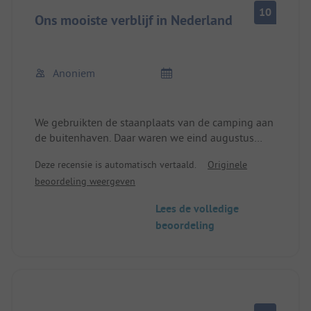
10
Ons mooiste verblijf in Nederland
Anoniem
We gebruikten de staanplaats van de camping aan
de buitenhaven. Daar waren we eind augustus
bijna alleen.
Deze recensie is automatisch vertaald.
Originele
We hadden uitzicht op het Ijselmeer. Het sanitair is
beoordeling weergeven
relatief nieuw en erg schoon. Het centrum van
Stavoren is makkelijk te voet of met de fiets te
Lees de volledige
bereiken. Vooral belangrijk voor ons: honden
beoordeling
toegestaan.
Top prijs-kwaliteitverhouding