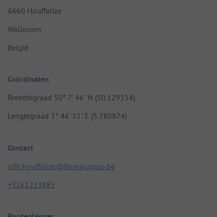
6660 Houffalize
Wallonien
België
Coördinaten
Breedtegraad 50° 7' 46" N (50.129554)
Lengtegraad 5° 46' 51" E (5.780874)
Contact
info.houffalize@florealgroup.be
+3261213885
Routeplanner