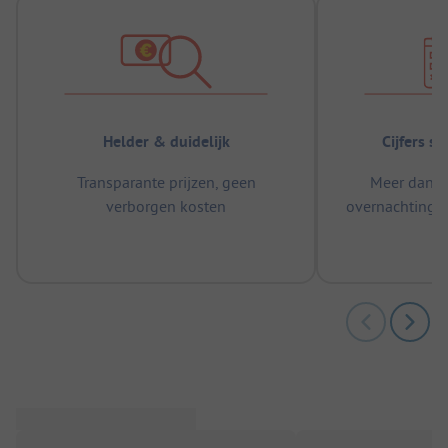
Helder & duidelijk
Cijfers s
Transparante prijzen, geen
Meer dan 5
verborgen kosten
overnachtingen
m