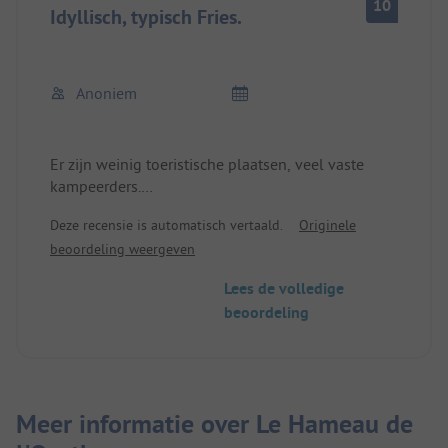
10
Idyllisch, typisch Fries.
Anoniem
Er zijn weinig toeristische plaatsen, veel vaste
kampeerders.
Heel ongecompliceerd, schoon en het personeel is
Deze recensie is automatisch vertaald.
Originele
vriendelijk en onopvallend.
beoordeling weergeven
Er is een kleine supermarkt in de haven.
De douches zijn gratis, net als het internet.
Lees de volledige
De faciliteiten zijn niet duur, maar toch aardig.
beoordeling
Meer informatie over Le Hameau de