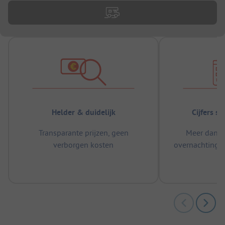
Helder & duidelijk
Cijfers s
Transparante prijzen, geen
Meer dan 5
verborgen kosten
overnachtingen
m