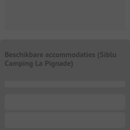
Beschikbare accommodaties
(
Siblu
Camping La Pignade
)
...
...
...