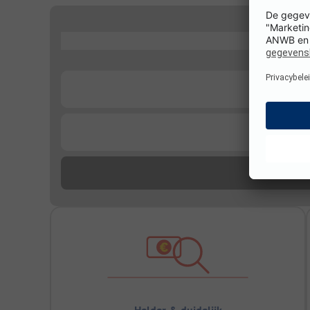
...
...
...