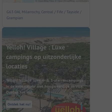
G63 0AL Milarrochy, Central / Fife / Tayside /
Grampian
Yelloh! Village : Luxe
campings op uitzonderlijke
locaties
Yelloh! Village: luxe 4- & 5-sterrencampings
in de vrije natuur met hoogwaardige service.
Ontdek het nu!
Ontdek het nu!