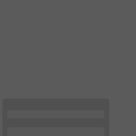
...
...