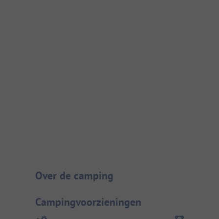
Camping introductie
Over de camping
Campingvoorzieningen