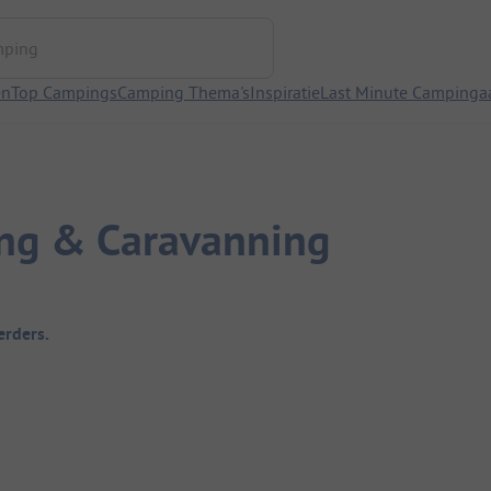
ng
en
Top Campings
Camping Thema's
Inspiratie
Last Minute Campinga
ing & Caravanning
rders.