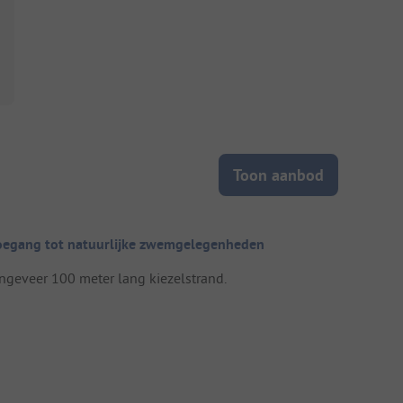
Toon aanbod
oegang tot natuurlijke zwemgelegenheden
ngeveer 100 meter lang kiezelstrand.