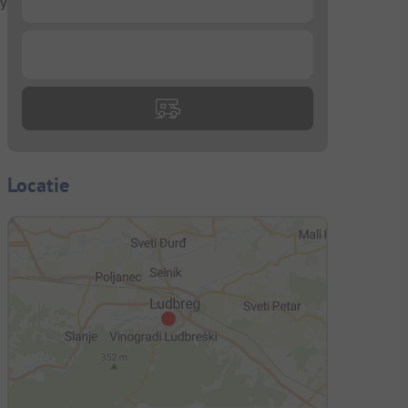
y
...
Locatie