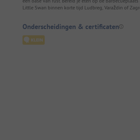
een oase van rust. Bereid je eten op de barbecueplaats of
Little Swan binnen korte tijd Ludbreg, Varaždin of Zagr
Onderscheidingen & certificaten