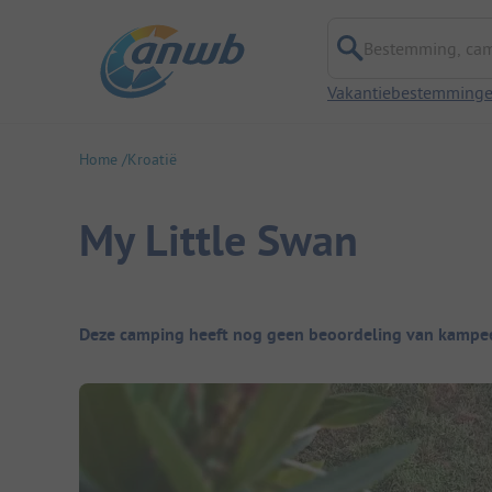
Bestemming, campi
Vakantiebestemming
Home
Kroatië
My Little Swan
Camping overzicht
Deze camping heeft nog geen beoordeling van kampee