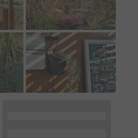
...
...