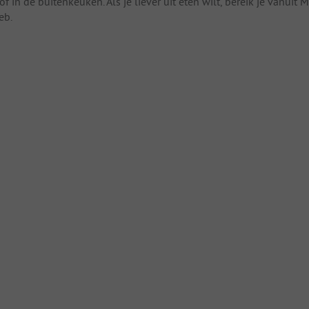
 in de buitenkeuken. Als je liever uit eten wilt, bereik je vanuit M
eb.