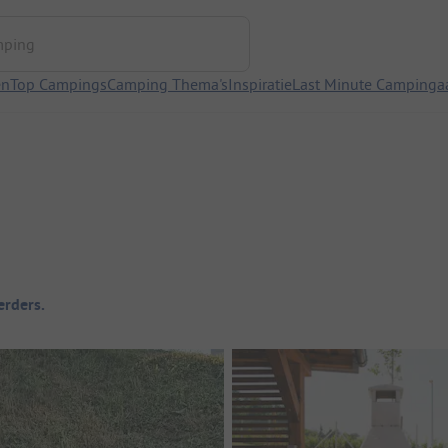
ng
en
Top Campings
Camping Thema's
Inspiratie
Last Minute Campinga
rders.