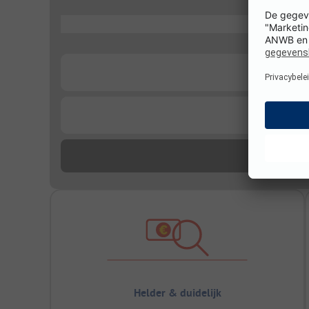
...
...
...
Helder & duidelijk