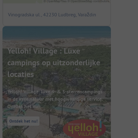
Vinogradska ul., 42230 Ludbreg, Varaždin
Yelloh! Village : Luxe
campings op uitzonderlijke
locaties
Yelloh! Village: luxe 4- & 5-sterrencampings
in de vrije natuur met hoogwaardige service.
Ontdek het nu!
Ontdek het nu!