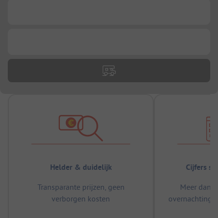
...
...
Helder & duidelijk
Cijfers s
Transparante prijzen, geen
Meer dan 5
verborgen kosten
overnachtingen
m