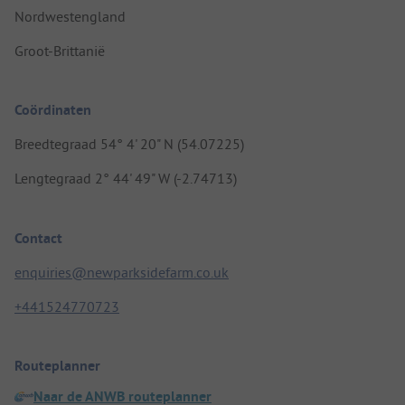
Nordwestengland
Groot-Brittanië
Coördinaten
Breedtegraad 54° 4' 20" N (54.07225)
Lengtegraad 2° 44' 49" W (-2.74713)
Contact
enquiries@newparksidefarm.co.uk
+441524770723
Routeplanner
Naar de ANWB routeplanner