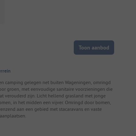
Toon aanbod
errein
en camping gelegen net buiten Wageningen, omringd
oor groen, met eenvoudige sanitaire voorzieningen die
at verouderd zijn. Licht hellend grasland met jonge
omen, in het midden een vijver. Omringd door bomen,
renzend aan een gebied met stacaravans en vaste
taanplaatsen.