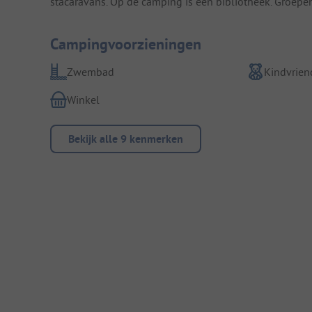
stacaravans. Op de camping is een bibliotheek. Groepen
Campingvoorzieningen
Zwembad
Kindvriend
Winkel
Bekijk alle 9 kenmerken