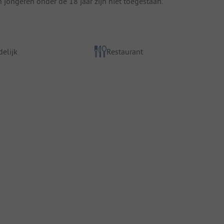
 jongeren onder de 18 jaar zijn niet toegestaan.
elijk
Restaurant