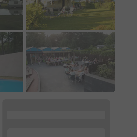
...
...