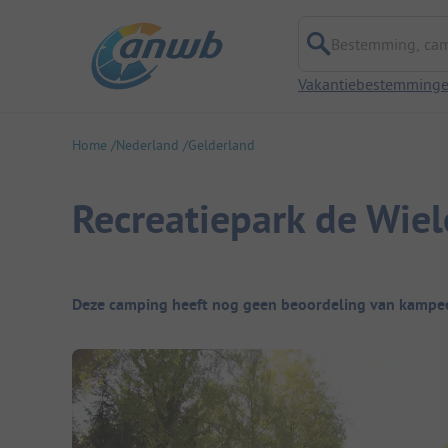
Bestemming, campi
Vakantiebestemming
Home
Nederland
Gelderland
Recreatiepark de Wie
Camping overzicht
Deze camping heeft nog geen beoordeling van kampee