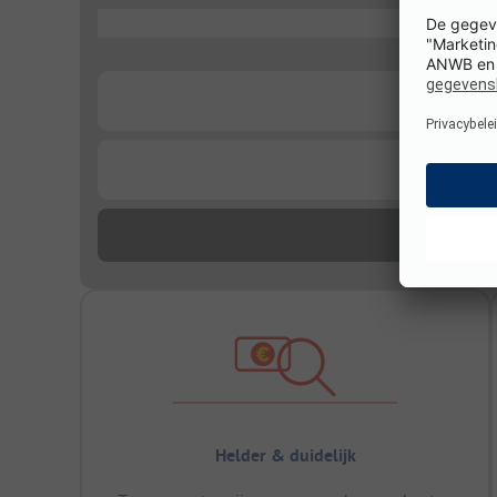
...
...
...
Helder & duidelijk