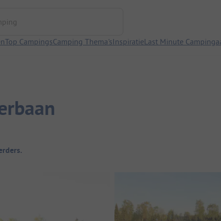
ng
en
Top Campings
Camping Thema's
Inspiratie
Last Minute Campinga
lerbaan
rders.