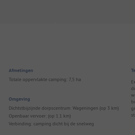
Afmetingen
T
Totale oppervlakte camping: 7,5 ha
E
d
w
Omgeving
b
Dichtstbijzijnde dorpscentrum: Wageningen (op 3 km)
g
s
Openbaar vervoer: (op 1.1 km)
Verbinding: camping dicht bij de snelweg