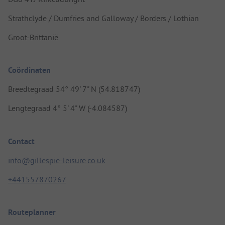
Strathclyde / Dumfries and Galloway / Borders / Lothian
Groot-Brittanië
Coördinaten
Breedtegraad 54° 49' 7" N (54.818747)
Lengtegraad 4° 5' 4" W (-4.084587)
Contact
info@gillespie-leisure.co.uk
+441557870267
Routeplanner