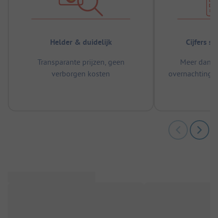
Helder & duidelijk
Cijfers s
Transparante prijzen, geen
Meer dan 5
verborgen kosten
overnachtingen
m