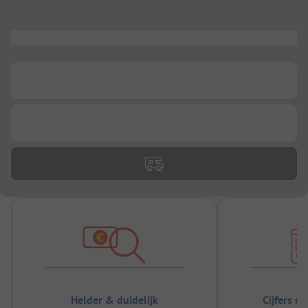
...
...
...
Helder & duidelijk
Cijfers s