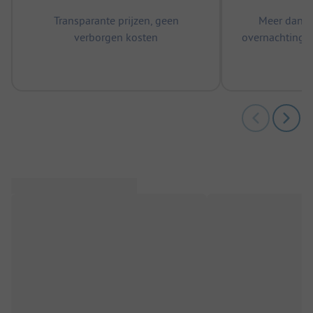
Transparante prijzen, geen
Meer dan 5
verborgen kosten
overnachtingen
m