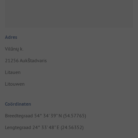
Adres
Vilūnų k.
21256 Aukštadvaris
Litauen
Litouwen
Coördinaten
Breedtegraad 54° 34' 39" N (54.57765)
Lengtegraad 24° 33' 48" E (24.56352)