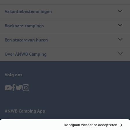
Vakantiebestemmingen
Boekbare campings
Een stacaravan huren
Over ANWB Camping
Volg ons
ANWB Camping App
nu gratis gebruiken