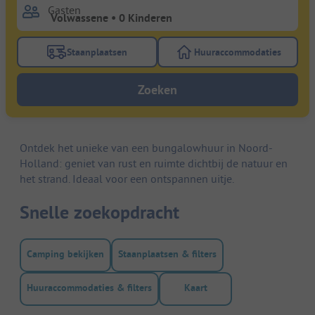
Gasten
Staanplaatsen
Huuraccommodaties
Gebruik de filterknop staanplaatsen om te zoeken na
Gebruik de filterk
Zoeken
Ontdek het unieke van een bungalowhuur in Noord-
Holland: geniet van rust en ruimte dichtbij de natuur en
het strand. Ideaal voor een ontspannen uitje.
Snelle zoekopdracht
Camping bekijken
Staanplaatsen & filters
Huuraccommodaties & filters
Kaart