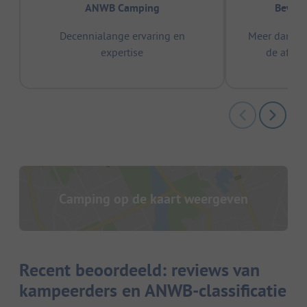
ANWB Camping
Bewez
Decennialange ervaring en
Meer dan 15
expertise
de afge
Camping op de kaart weergeven
Recent beoordeeld: reviews van
kampeerders en ANWB-classificatie