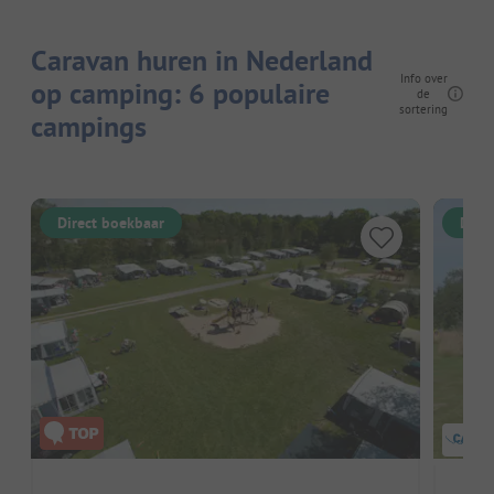
Caravan huren in Nederland
Info over
op camping: 6 populaire
de
sortering
campings
Direct boekbaar
Dire