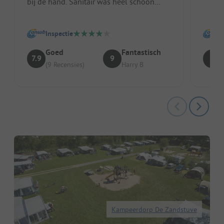
bij de hand. Sanitair was heel schoon
(werd vaak schoongemaakt). Lekker geg...
Inspectie
Goed
Fantastisch
7.9
9
9
(9 Recensies)
Harry B
Kampeerdorp De Zandstuve