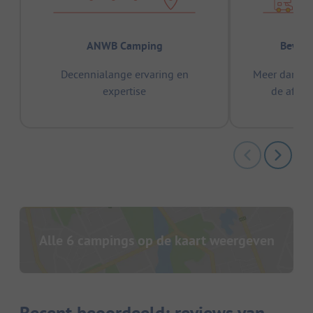
ANWB Camping
Bewez
Decennialange ervaring en
Meer dan 15
expertise
de afge
Alle 6 campings op de kaart weergeven
Recent beoordeeld: reviews van