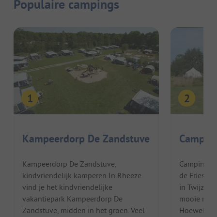
Populaire campings
Kampeerdorp De Zandstuve
Campin
Kampeerdorp De Zandstuve,
Camping De
kindvriendelijk kamperen In Rheeze
de Friese 
vind je het kindvriendelijke
in Twijzel 
vakantiepark Kampeerdorp De
mooie natu
Zandstuve, midden in het groen. Veel
Hoewel de 