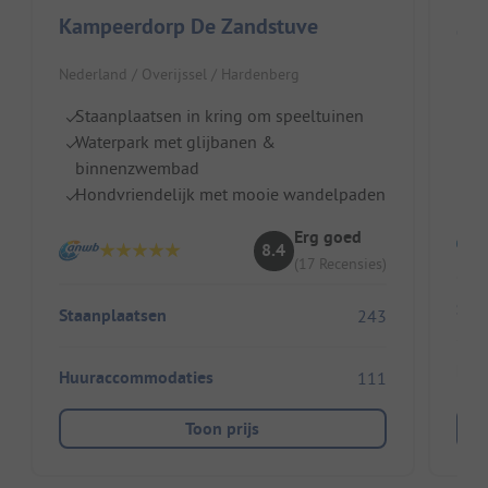
Kampeerdorp De Zandstuve
Ca
Nederland / Overijssel / Hardenberg
Nede
Staanplaatsen in kring om speeltuinen
Ru
Waterpark met glijbanen &
Vr
binnenzwembad
T
Hondvriendelijk met mooie wandelpaden
Erg goed
8.4
(17 Recensies)
Sta
Staanplaatsen
243
Huu
Huuraccommodaties
111
Toon prijs