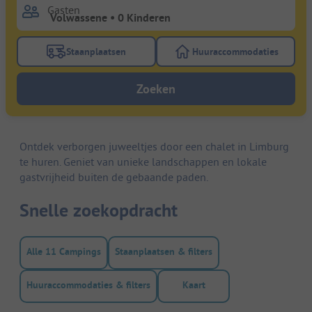
Gasten
Staanplaatsen
Huuraccommodaties
Gebruik de filterknop staanplaatsen om te zoeken na
Gebruik de filterk
Zoeken
Ontdek verborgen juweeltjes door een chalet in Limburg
te huren. Geniet van unieke landschappen en lokale
gastvrijheid buiten de gebaande paden.
Snelle zoekopdracht
Alle 11 Campings
Staanplaatsen & filters
Huuraccommodaties & filters
Kaart