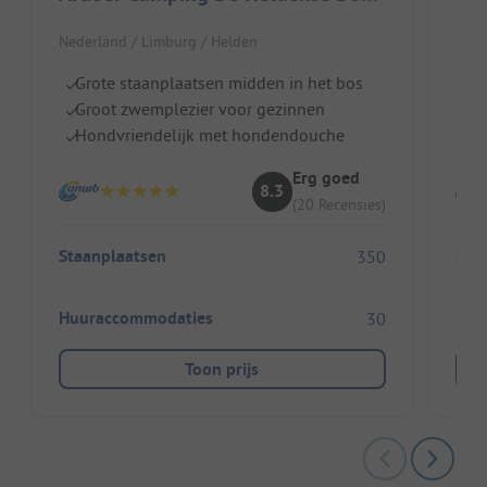
Nederland / Limburg / Helden
Nede
Grote staanplaatsen midden in het bos
T
Groot zwemplezier voor gezinnen
E
Hondvriendelijk met hondendouche
G
Erg goed
8.3
(20 Recensies)
Staanplaatsen
Sta
350
Huuraccommodaties
Huu
30
Toon prijs