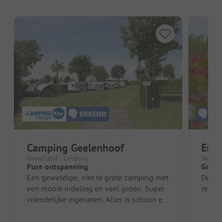
Camping Geelenhoof
Eur
Nederland - Limburg
Nederl
Pure ontspanning
Goede
Een geweldige, niet te grote camping met
De pl
een mooie indeling en veel groen. Super
regen 
vriendelijke eigenaren. Alles is schoon en
opgeruimd. Onze eerste re...