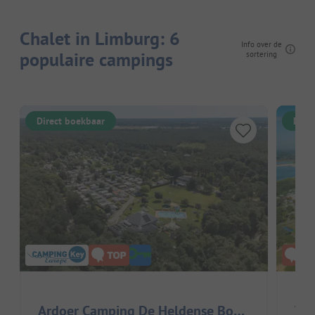
Chalet in Limburg: 6
Info over de
populaire campings
sortering
Direct boekbaar
Dire
Ardoer Camping De Heldense Bossen
Vak