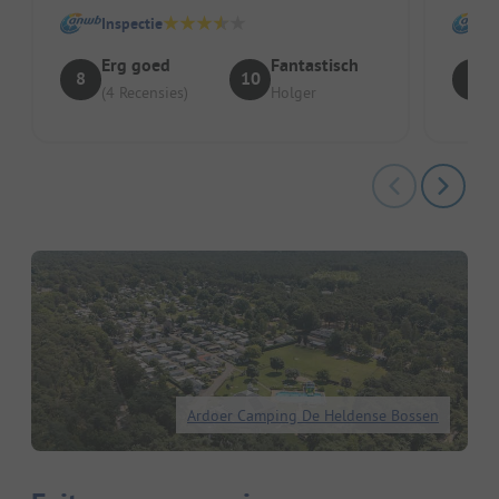
Inspectie
Erg goed
Fantastisch
8
10
7
(4 Recensies)
Holger
Ardoer Camping De Heldense Bossen