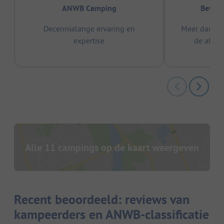
ANWB Camping
Bewez
Decennialange ervaring en
Meer dan 15
expertise
de afge
Alle 11 campings op de kaart weergeven
Recent beoordeeld: reviews van
kampeerders en ANWB-classificatie